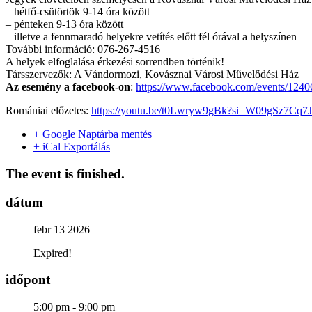
– hétfő-csütörtök 9-14 óra között
– pénteken 9-13 óra között
– illetve a fennmaradó helyekre vetítés előtt fél órával a helyszínen
További információ: 076-267-4516
A helyek elfoglalása érkezési sorrendben történik!
Társszervezők: A Vándormozi, Kovásznai Városi Művelődési Ház
Az esemény a facebook-on
:
https://www.facebook.com/events/124
Romániai előzetes:
https://youtu.be/t0Lwryw9gBk?si=W09gSz7Cq7
+ Google Naptárba mentés
+ iCal Exportálás
The event is finished.
dátum
febr 13 2026
Expired!
időpont
5:00 pm - 9:00 pm