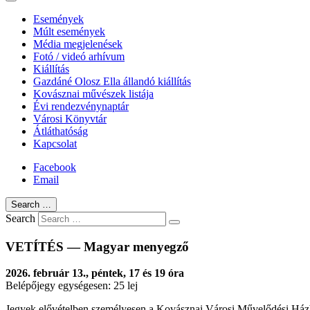
Események
Múlt események
Média megjelenések
Fotó / videó arhívum
Kiállítás
Gazdáné Olosz Ella állandó kiállítás
Kovásznai művészek listája
Évi rendezvénynaptár
Városi Könyvtár
Átláthatóság
Kapcsolat
Facebook
Email
Search …
Search
VETÍTÉS — Magyar menyegző
2026. február 13., péntek, 17 és 19 óra
Belépőjegy egységesen: 25 lej
Jegyek elővételben személyesen a Kovásznai Városi Művelődési Ház