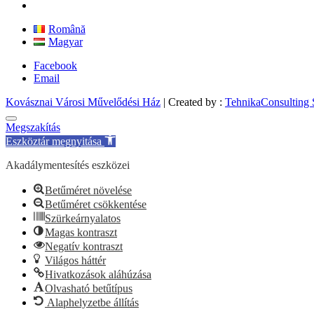
Română
Magyar
Facebook
Email
Kovásznai Városi Művelődési Ház
| Created by :
TehnikaConsulting
Megszakítás
Eszköztár megnyitása
Akadálymentesítés eszközei
Betűméret növelése
Betűméret csökkentése
Szürkeárnyalatos
Magas kontraszt
Negatív kontraszt
Világos háttér
Hivatkozások aláhúzása
Olvasható betűtípus
Alaphelyzetbe állítás