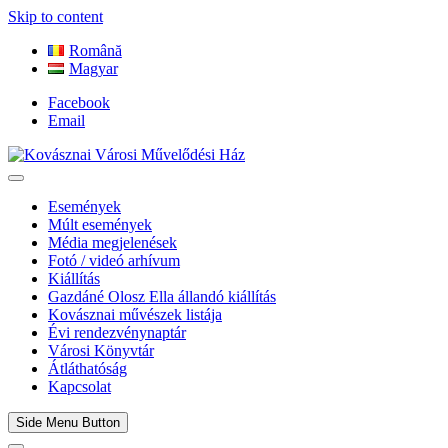
Skip to content
Română
Magyar
Facebook
Email
Kovásznai Városi Művelődési Ház
Események
Múlt események
Média megjelenések
Fotó / videó arhívum
Kiállítás
Gazdáné Olosz Ella állandó kiállítás
Kovásznai művészek listája
Évi rendezvénynaptár
Városi Könyvtár
Átláthatóság
Kapcsolat
Side Menu Button